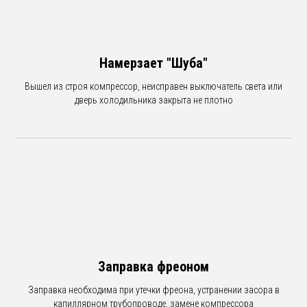
Намерзает "Шуба"
Вышел из строя компрессор, неисправен выключатель света или
дверь холодильника закрыта не плотно
Заправка фреоном
Заправка необходима при утечки фреона, устранении засора в
капиллярном трубопроводе, замене компрессора