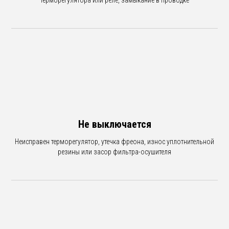
терморегулятора или реле, замыкание в проводке
Не выключается
Неисправен терморегулятор, утечка фреона, износ уплотнительной
резины или засор фильтра-осушителя